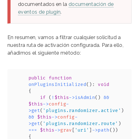
documentados en la
documentación de
eventos de plugin
.
En resumen, vamos a filtrar cualquier solicitud a
nuestra ruta de activación configurada. Para ello,
añadimos el siguiente método:
Copy
public
function
onPluginsInitialized
(
)
:
void
{
if
(
!
$this
->
isAdmin
(
)
&&
$this
->
config
-
>
get
(
'plugins.randomizer.active'
)
&&
$this
->
config
-
>
get
(
'plugins.randomizer.route'
)
===
$this
->
grav
[
'uri'
]
->
path
(
)
)
{