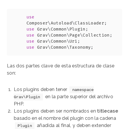
Copy
use
Composer
\
Autoload
\
ClassLoader
;
use
Grav
\
Common
\
Plugin
;
use
Grav
\
Common
\
Page
\
Collection
;
use
Grav
\
Common
\
Uri
;
use
Grav
\
Common
\
Taxonomy
;
Las dos partes clave de esta estructura de clase
son:
Los plugins deben tener
namespace
en la parte superior del archivo
Grav\Plugin
PHP.
Los plugins deben ser nombrados en
titlecase
basado en el nombre del plugin con la cadena
añadida al final, y deben extender
Plugin