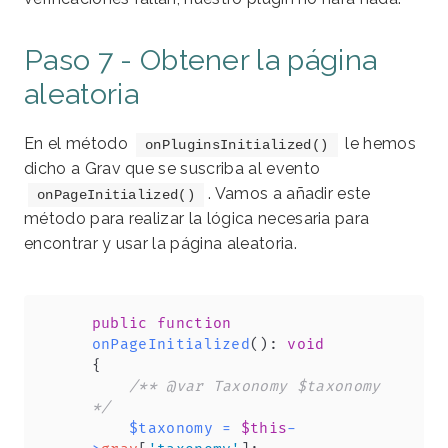
Paso 7 - Obtener la página
aleatoria
En el método
le hemos
onPluginsInitialized()
dicho a Grav que se suscriba al evento
. Vamos a añadir este
onPageInitialized()
método para realizar la lógica necesaria para
encontrar y usar la página aleatoria.
Copy
public
function
onPageInitialized
(
)
:
void
{
/** @var Taxonomy $taxonomy 
*/
$taxonomy
=
$this
-