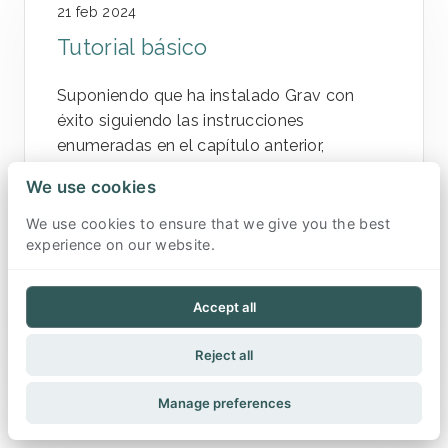
21 feb 2024
Tutorial básico
Suponiendo que ha instalado Grav con
éxito siguiendo las instrucciones
enumeradas en el capítulo anterior,
podemos continuar y jugar un poco con
We use cookies
Grav para que se sienta más cómodo.
Debido a que Grav no requiere una base de
We use cookies to ensure that we give you the best
experience on our website.
datos, es bastante fácil trabajar con él, sin
tener que preocuparse por cau...
Accept all
Continuar leyendo
Reject all
Manage preferences