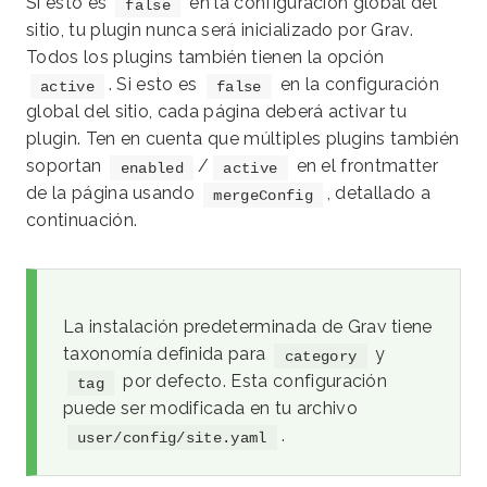
Si esto es
en la configuración global del
false
sitio, tu plugin nunca será inicializado por Grav.
Todos los plugins también tienen la opción
. Si esto es
en la configuración
active
false
global del sitio, cada página deberá activar tu
plugin. Ten en cuenta que múltiples plugins también
soportan
/
en el frontmatter
enabled
active
de la página usando
, detallado a
mergeConfig
continuación.
La instalación predeterminada de Grav tiene
taxonomía definida para
y
category
por defecto. Esta configuración
tag
puede ser modificada en tu archivo
.
user/config/site.yaml