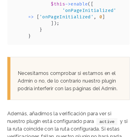
$this
->
enable
(
[
'onPageInitialized'
=>
[
'onPageInitialized'
,
0
]
]
)
;
}
}
Necesitamos comprobar si estamos en el
Admin o no, de lo contrario nuestro plugin
podría interferir con las páginas del Admin.
Además, añadimos la verificación para ver si
nuestro plugin está configurado para
y si
active
la ruta coincide con la ruta configurada. Si estas
verificaciones fallan, nuestro plugin no hará nada.