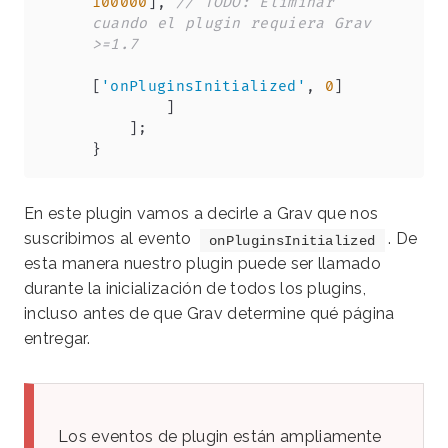
100000
]
,
// TODO: Eliminar 
cuando el plugin requiera Grav 
>=1.7
[
'onPluginsInitialized'
,
0
]
]
]
;
}
En este plugin vamos a decirle a Grav que nos
suscribimos al evento
. De
onPluginsInitialized
esta manera nuestro plugin puede ser llamado
durante la inicialización de todos los plugins,
incluso antes de que Grav determine qué página
entregar.
Los eventos de plugin están ampliamente