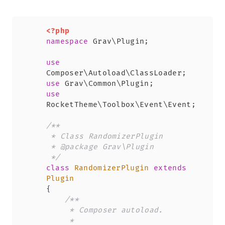
Copy
<?php
namespace
Grav
\
Plugin
;
use
Composer
\
Autoload
\
ClassLoader
;
use
Grav
\
Common
\
Plugin
;
use
RocketTheme
\
Toolbox
\
Event
\
Event
;
/**

 * Class RandomizerPlugin

 * @package Grav\Plugin

 */
class
RandomizerPlugin
extends
Plugin
{
/**

     * Composer autoload.

     *
