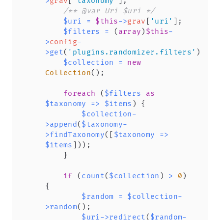
>
grav
[
'taxonomy'
]
;
/** @var Uri $uri */
$uri
=
$this
->
grav
[
'uri'
]
;
$filters
=
(
array
)
$this
-
>
config
-
>
get
(
'plugins.randomizer.filters'
)
;
$collection
=
new
Collection
(
)
;
foreach
(
$filters
as
$taxonomy
=>
$items
)
{
$collection
-
>
append
(
$taxonomy
-
>
findTaxonomy
(
[
$taxonomy
=>
$items
]
)
)
;
}
if
(
count
(
$collection
)
>
0
)
{
$random
=
$collection
-
>
random
(
)
;
$uri
->
redirect
(
$random
-