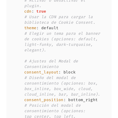
# Activar o desactivar el 
plugin.
cdn
:
true
# Usar la CDN para cargar la 
biblioteca de Cookie Consent.
theme
:
 default                 
# Elegir un tema para el banner 
de cookies (opciones: default, 
light-funky, dark-turquoise, 
elegant).
# Ajustes del Modal de 
Consentimiento
consent_layout
:
 block          
# Diseño del modal de 
consentimiento (opciones: box, 
box_inline, box_wide, cloud, 
cloud_inline, bar, bar_inline).
consent_position
:
 bottom_right 
# Posición del modal de 
consentimiento (opciones: 
top_center, top_left, 