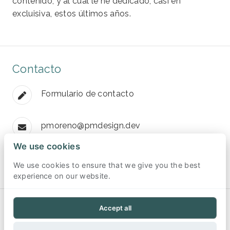
contenido, y al cual le he dedicado, casi en
excluisiva, estos últimos años.
Contacto
Formulario de contacto
pmoreno@pmdesign.dev
We use cookies
https://github.com/pmoreno-rodriguez
We use cookies to ensure that we give you the best
experience on our website.
Accept all
© 2026
PMDESIGN
. Todos los derechos reservados.
Política de cookies